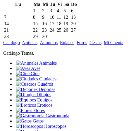
Lu
Ma
Mi
Ju
Vi
Sa
Do
1
2
3
4
5
6
7
8
9
10
11
12
13
14
15
16
17
18
19
20
21
22
23
24
25
26
27
28
29
30
Catalogo
Noticias
Anuncios
Enlaces
Foros
Cestas
Mi Cuenta
Catálogo Temas.
Animales
Aves
Cine
Ciudades
Cuadros
Deportes
Dibujos
Equipos
Eroticos
Flores
Gastronomia
Gatos
Horoscopos