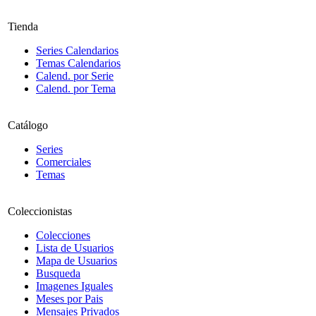
Tienda
Series Calendarios
Temas Calendarios
Calend. por Serie
Calend. por Tema
Catálogo
Series
Comerciales
Temas
Coleccionistas
Colecciones
Lista de Usuarios
Mapa de Usuarios
Busqueda
Imagenes Iguales
Meses por Pais
Mensajes Privados