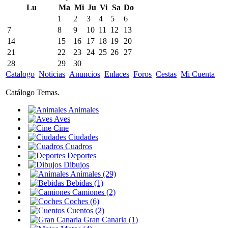
Lu
Ma
Mi
Ju
Vi
Sa
Do
1
2
3
4
5
6
7
8
9
10
11
12
13
14
15
16
17
18
19
20
21
22
23
24
25
26
27
28
29
30
Catalogo
Noticias
Anuncios
Enlaces
Foros
Cestas
Mi Cuenta
Catálogo Temas.
Animales
Aves
Cine
Ciudades
Cuadros
Deportes
Dibujos
Animales (29)
Bebidas (1)
Camiones (2)
Coches (6)
Cuentos (2)
Gran Canaria (1)