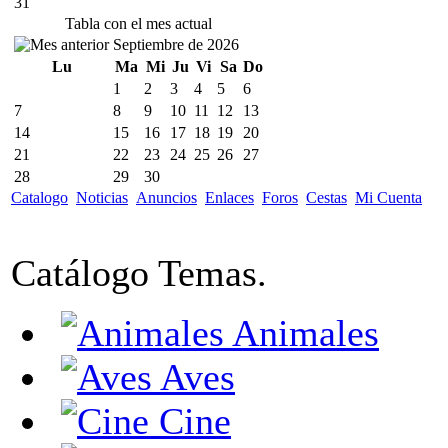
31
Tabla con el mes actual
Septiembre de 2026
Lu
Ma
Mi
Ju
Vi
Sa
Do
1
2
3
4
5
6
7
8
9
10
11
12
13
14
15
16
17
18
19
20
21
22
23
24
25
26
27
28
29
30
Catalogo
Noticias
Anuncios
Enlaces
Foros
Cestas
Mi Cuenta
Catálogo Temas.
Animales
Aves
Cine