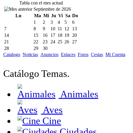
Tabla con el mes actual
Septiembre de 2026
Lu
Ma
Mi
Ju
Vi
Sa
Do
1
2
3
4
5
6
7
8
9
10
11
12
13
14
15
16
17
18
19
20
21
22
23
24
25
26
27
28
29
30
Catalogo
Noticias
Anuncios
Enlaces
Foros
Cestas
Mi Cuenta
Catálogo Temas.
Animales
Aves
Cine
Ciudades