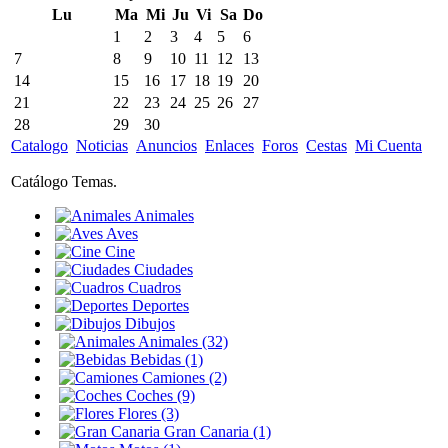
Lu
Ma
Mi
Ju
Vi
Sa
Do
1
2
3
4
5
6
7
8
9
10
11
12
13
14
15
16
17
18
19
20
21
22
23
24
25
26
27
28
29
30
Catalogo
Noticias
Anuncios
Enlaces
Foros
Cestas
Mi Cuenta
Catálogo Temas.
Animales
Aves
Cine
Ciudades
Cuadros
Deportes
Dibujos
Animales (32)
Bebidas (1)
Camiones (2)
Coches (9)
Flores (3)
Gran Canaria (1)