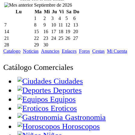
Septiembre de 2026
Lu
Ma
Mi
Ju
Vi
Sa
Do
1
2
3
4
5
6
7
8
9
10
11
12
13
14
15
16
17
18
19
20
21
22
23
24
25
26
27
28
29
30
Catalogo
Noticias
Anuncios
Enlaces
Foros
Cestas
Mi Cuenta
Catálogo Comerciales
Ciudades
Deportes
Equipos
Eroticos
Gastronomia
Horoscopos