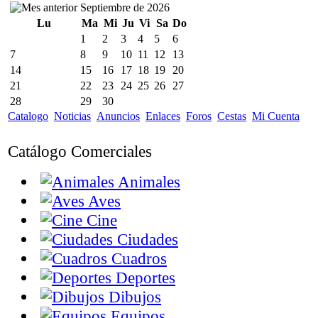
Septiembre de 2026
Lu
Ma
Mi
Ju
Vi
Sa
Do
1
2
3
4
5
6
7
8
9
10
11
12
13
14
15
16
17
18
19
20
21
22
23
24
25
26
27
28
29
30
Catalogo
Noticias
Anuncios
Enlaces
Foros
Cestas
Mi Cuenta
Catálogo Comerciales
Animales
Aves
Cine
Ciudades
Cuadros
Deportes
Dibujos
Equipos