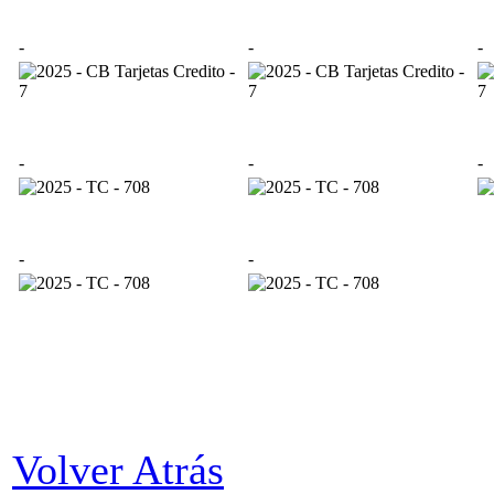
-
-
-
-
-
-
-
-
Volver Atrás