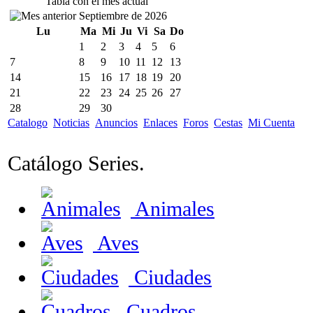
Tabla con el mes actual
Septiembre de 2026
Lu
Ma
Mi
Ju
Vi
Sa
Do
1
2
3
4
5
6
7
8
9
10
11
12
13
14
15
16
17
18
19
20
21
22
23
24
25
26
27
28
29
30
Catalogo
Noticias
Anuncios
Enlaces
Foros
Cestas
Mi Cuenta
Catálogo Series.
Animales
Aves
Ciudades
Cuadros