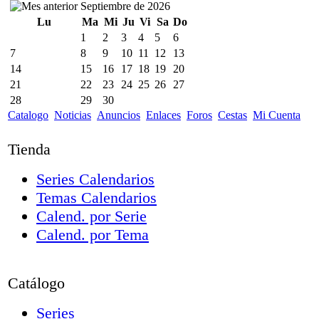
Septiembre de 2026
Lu
Ma
Mi
Ju
Vi
Sa
Do
1
2
3
4
5
6
7
8
9
10
11
12
13
14
15
16
17
18
19
20
21
22
23
24
25
26
27
28
29
30
Catalogo
Noticias
Anuncios
Enlaces
Foros
Cestas
Mi Cuenta
Tienda
Series Calendarios
Temas Calendarios
Calend. por Serie
Calend. por Tema
Catálogo
Series