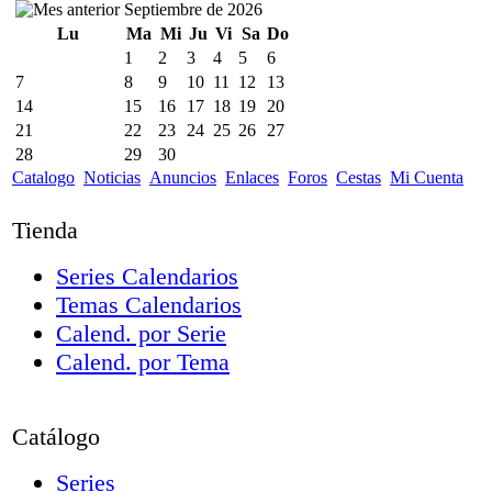
Septiembre de 2026
Lu
Ma
Mi
Ju
Vi
Sa
Do
1
2
3
4
5
6
7
8
9
10
11
12
13
14
15
16
17
18
19
20
21
22
23
24
25
26
27
28
29
30
Catalogo
Noticias
Anuncios
Enlaces
Foros
Cestas
Mi Cuenta
Tienda
Series Calendarios
Temas Calendarios
Calend. por Serie
Calend. por Tema
Catálogo
Series