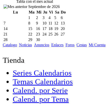
Tabla con el mes actual
Septiembre de 2026
Lu
Ma
Mi
Ju
Vi
Sa
Do
1
2
3
4
5
6
7
8
9
10
11
12
13
14
15
16
17
18
19
20
21
22
23
24
25
26
27
28
29
30
Catalogo
Noticias
Anuncios
Enlaces
Foros
Cestas
Mi Cuenta
Tienda
Series Calendarios
Temas Calendarios
Calend. por Serie
Calend. por Tema