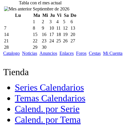
Tabla con el mes actual
Septiembre de 2026
Lu
Ma
Mi
Ju
Vi
Sa
Do
1
2
3
4
5
6
7
8
9
10
11
12
13
14
15
16
17
18
19
20
21
22
23
24
25
26
27
28
29
30
Catalogo
Noticias
Anuncios
Enlaces
Foros
Cestas
Mi Cuenta
Tienda
Series Calendarios
Temas Calendarios
Calend. por Serie
Calend. por Tema