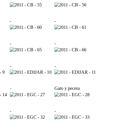
-
-
-
-
-
-
-
Gato y pecera
-
-