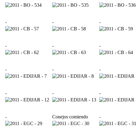
-
-
-
-
-
-
-
-
-
-
-
-
-
Conejos comiendo
-