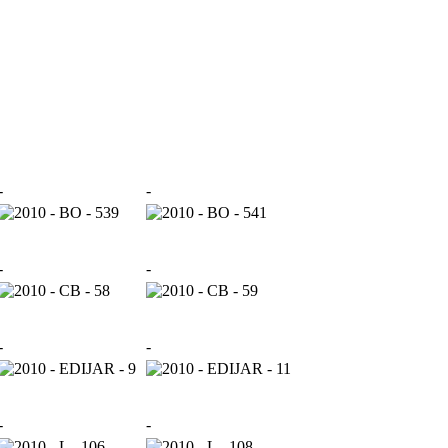
-
-
-
-
-
-
-
-