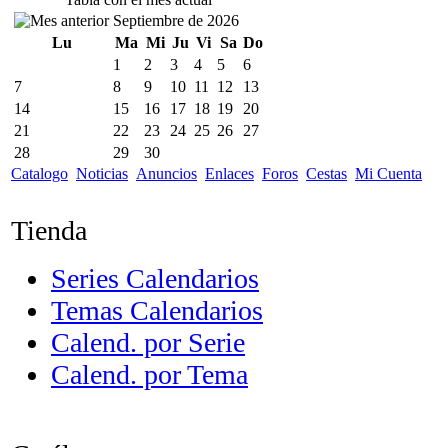
Septiembre de 2026
Lu
Ma
Mi
Ju
Vi
Sa
Do
1
2
3
4
5
6
7
8
9
10
11
12
13
14
15
16
17
18
19
20
21
22
23
24
25
26
27
28
29
30
Catalogo
Noticias
Anuncios
Enlaces
Foros
Cestas
Mi Cuenta
Tienda
Series Calendarios
Temas Calendarios
Calend. por Serie
Calend. por Tema