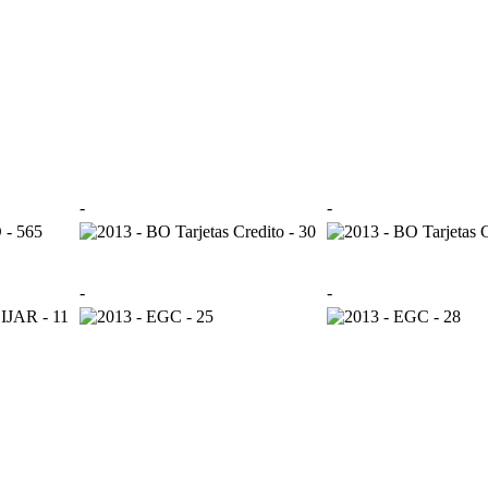
-
-
-
-