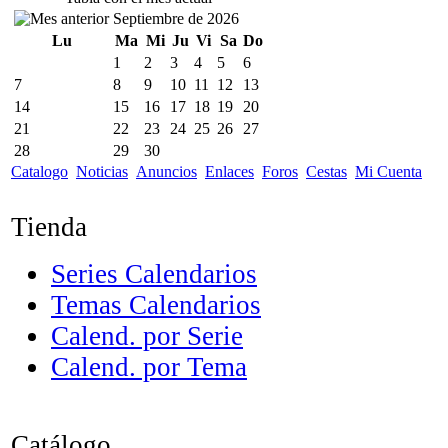
Septiembre de 2026
Lu
Ma
Mi
Ju
Vi
Sa
Do
1
2
3
4
5
6
7
8
9
10
11
12
13
14
15
16
17
18
19
20
21
22
23
24
25
26
27
28
29
30
Catalogo
Noticias
Anuncios
Enlaces
Foros
Cestas
Mi Cuenta
Tienda
Series Calendarios
Temas Calendarios
Calend. por Serie
Calend. por Tema
Catálogo