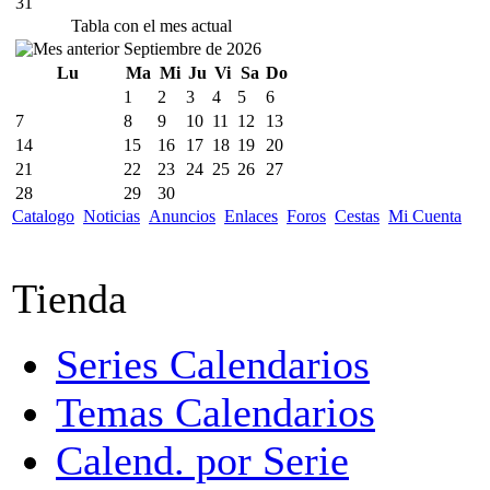
31
Tabla con el mes actual
Septiembre de 2026
Lu
Ma
Mi
Ju
Vi
Sa
Do
1
2
3
4
5
6
7
8
9
10
11
12
13
14
15
16
17
18
19
20
21
22
23
24
25
26
27
28
29
30
Catalogo
Noticias
Anuncios
Enlaces
Foros
Cestas
Mi Cuenta
Tienda
Series Calendarios
Temas Calendarios
Calend. por Serie