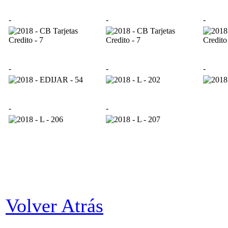
-
-
-
-
-
-
-
-
Volver Atrás