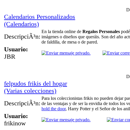
Da
Calendarios Personalizados
(Calendarios)
En la tienda online de
Regalos Personales
podéi
DescripciÃ³n:
imágenes o diseños que queráis. Son del año act
de faldilla, de mesa o de pared.
Usuario:
JBR
Da
felpudos frikis del hogar
(Varias colecciones)
Para los coleccionistas frikis no pueden dejar pa
DescripciÃ³n:
de las ventajas y de ser la envidia de todos los
hold the door
, Harry Potter y el Señor de los ani
Usuario:
frikinow