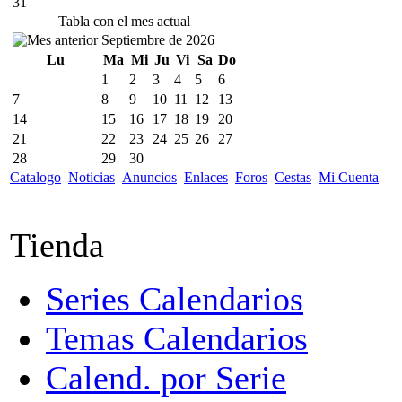
31
Tabla con el mes actual
Septiembre de 2026
Lu
Ma
Mi
Ju
Vi
Sa
Do
1
2
3
4
5
6
7
8
9
10
11
12
13
14
15
16
17
18
19
20
21
22
23
24
25
26
27
28
29
30
Catalogo
Noticias
Anuncios
Enlaces
Foros
Cestas
Mi Cuenta
Tienda
Series Calendarios
Temas Calendarios
Calend. por Serie