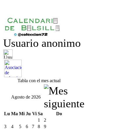
Usuario anonimo
Tabla con el mes actual
Agosto de 2026
Lu
Ma
Mi
Ju
Vi
Sa
Do
1
2
3
4
5
6
7
8
9