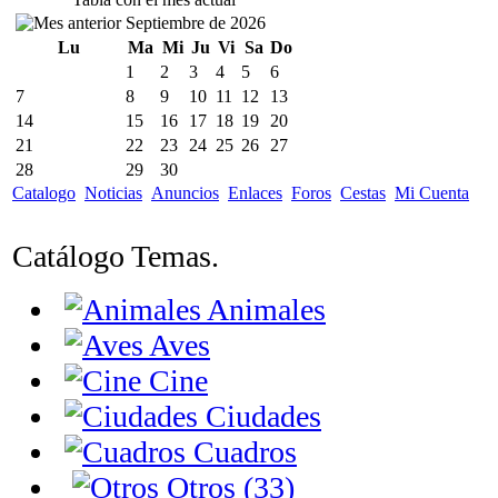
Septiembre de 2026
Lu
Ma
Mi
Ju
Vi
Sa
Do
1
2
3
4
5
6
7
8
9
10
11
12
13
14
15
16
17
18
19
20
21
22
23
24
25
26
27
28
29
30
Catalogo
Noticias
Anuncios
Enlaces
Foros
Cestas
Mi Cuenta
Catálogo Temas.
Animales
Aves
Cine
Ciudades
Cuadros
Otros (33)