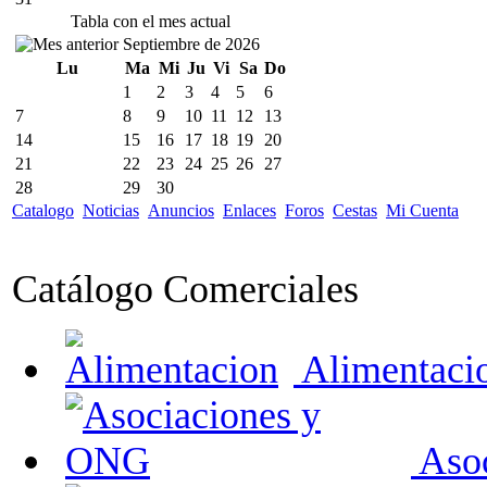
Tabla con el mes actual
Septiembre de 2026
Lu
Ma
Mi
Ju
Vi
Sa
Do
1
2
3
4
5
6
7
8
9
10
11
12
13
14
15
16
17
18
19
20
21
22
23
24
25
26
27
28
29
30
Catalogo
Noticias
Anuncios
Enlaces
Foros
Cestas
Mi Cuenta
Catálogo Comerciales
Alimentaci
Asoc