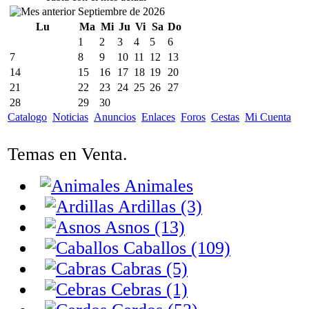
Septiembre de 2026
Lu
Ma
Mi
Ju
Vi
Sa
Do
1
2
3
4
5
6
7
8
9
10
11
12
13
14
15
16
17
18
19
20
21
22
23
24
25
26
27
28
29
30
Catalogo
Noticias
Anuncios
Enlaces
Foros
Cestas
Mi Cuenta
Temas en Venta.
Animales
Ardillas (3)
Asnos (13)
Caballos (109)
Cabras (5)
Cebras (1)