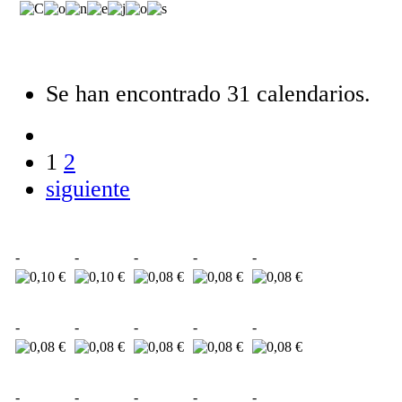
Se han encontrado 31 calendarios.
1
2
siguiente
-
-
-
-
-
-
-
-
-
-
-
-
-
-
-