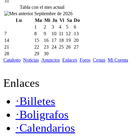
31
Tabla con el mes actual
Septiembre de 2026
Lu
Ma
Mi
Ju
Vi
Sa
Do
1
2
3
4
5
6
7
8
9
10
11
12
13
14
15
16
17
18
19
20
21
22
23
24
25
26
27
28
29
30
Catalogo
Noticias
Anuncios
Enlaces
Foros
Cestas
Mi Cuenta
Enlaces
·Billetes
·Boligrafos
·Calendarios