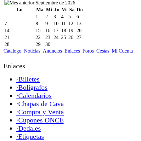
Septiembre de 2026
Lu
Ma
Mi
Ju
Vi
Sa
Do
1
2
3
4
5
6
7
8
9
10
11
12
13
14
15
16
17
18
19
20
21
22
23
24
25
26
27
28
29
30
Catalogo
Noticias
Anuncios
Enlaces
Foros
Cestas
Mi Cuenta
Enlaces
·Billetes
·Boligrafos
·Calendarios
·Chapas de Cava
·Compra y Venta
·Cupones ONCE
·Dedales
·Etiquetas