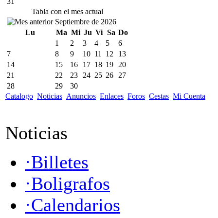
31
Tabla con el mes actual
Septiembre de 2026
Lu
Ma
Mi
Ju
Vi
Sa
Do
1
2
3
4
5
6
7
8
9
10
11
12
13
14
15
16
17
18
19
20
21
22
23
24
25
26
27
28
29
30
Catalogo
Noticias
Anuncios
Enlaces
Foros
Cestas
Mi Cuenta
Noticias
·Billetes
·Boligrafos
·Calendarios