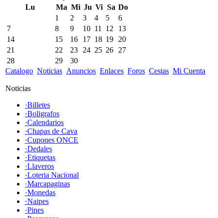
Lu
Ma
Mi
Ju
Vi
Sa
Do
1
2
3
4
5
6
7
8
9
10
11
12
13
14
15
16
17
18
19
20
21
22
23
24
25
26
27
28
29
30
Catalogo
Noticias
Anuncios
Enlaces
Foros
Cestas
Mi Cuenta
Noticias
·Billetes
·Boligrafos
·Calendarios
·Chapas de Cava
·Cupones ONCE
·Dedales
·Etiquetas
·Llaveros
·Loteria Nacional
·Marcapaginas
·Monedas
·Naipes
·Pines