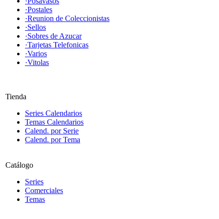
·Posavasos
·Postales
·Reunion de Coleccionistas
·Sellos
·Sobres de Azucar
·Tarjetas Telefonicas
·Varios
·Vitolas
Tienda
Series Calendarios
Temas Calendarios
Calend. por Serie
Calend. por Tema
Catálogo
Series
Comerciales
Temas