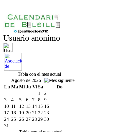
Usuario anonimo
Tabla con el mes actual
Agosto de 2026
Lu
Ma
Mi
Ju
Vi
Sa
Do
1
2
3
4
5
6
7
8
9
10
11
12
13
14
15
16
17
18
19
20
21
22
23
24
25
26
27
28
29
30
31
Tabla con el mes actual