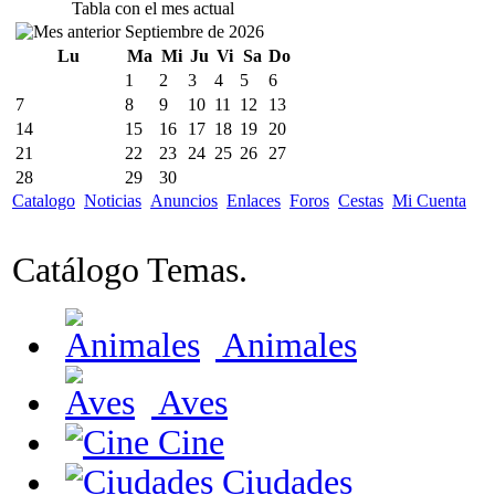
Tabla con el mes actual
Septiembre de 2026
Lu
Ma
Mi
Ju
Vi
Sa
Do
1
2
3
4
5
6
7
8
9
10
11
12
13
14
15
16
17
18
19
20
21
22
23
24
25
26
27
28
29
30
Catalogo
Noticias
Anuncios
Enlaces
Foros
Cestas
Mi Cuenta
Catálogo Temas.
Animales
Aves
Cine
Ciudades