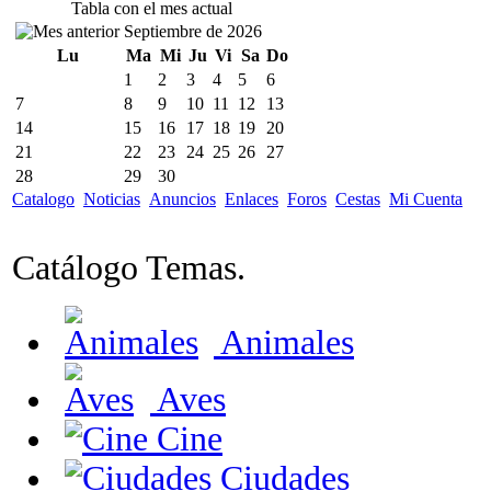
Tabla con el mes actual
Septiembre de 2026
Lu
Ma
Mi
Ju
Vi
Sa
Do
1
2
3
4
5
6
7
8
9
10
11
12
13
14
15
16
17
18
19
20
21
22
23
24
25
26
27
28
29
30
Catalogo
Noticias
Anuncios
Enlaces
Foros
Cestas
Mi Cuenta
Catálogo Temas.
Animales
Aves
Cine
Ciudades