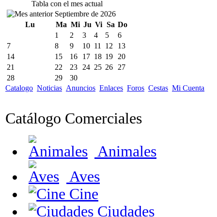
Tabla con el mes actual
Septiembre de 2026
Lu
Ma
Mi
Ju
Vi
Sa
Do
1
2
3
4
5
6
7
8
9
10
11
12
13
14
15
16
17
18
19
20
21
22
23
24
25
26
27
28
29
30
Catalogo
Noticias
Anuncios
Enlaces
Foros
Cestas
Mi Cuenta
Catálogo Comerciales
Animales
Aves
Cine
Ciudades