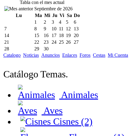
Tabla con el mes actual
Septiembre de 2026
Lu
Ma
Mi
Ju
Vi
Sa
Do
1
2
3
4
5
6
7
8
9
10
11
12
13
14
15
16
17
18
19
20
21
22
23
24
25
26
27
28
29
30
Catalogo
Noticias
Anuncios
Enlaces
Foros
Cestas
Mi Cuenta
Catálogo Temas.
Animales
Aves
Cisnes (2)