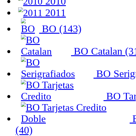
2010
2011
BO (143)
BO Catalan (3
BO Serigr
BO Tarj
B
(40)