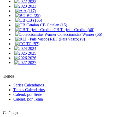
2022
2023
A (117)
BO (25)
CB (105)
CB Catalan (15)
CB Tarjetas Credito (46)
Coleccionistas Warner (66)
REF (Pais Vasco) (9)
TC (57)
2024
2025
2026
2027
Tienda
Series Calendarios
Temas Calendarios
Calend. por Serie
Calend. por Tema
Catálogo